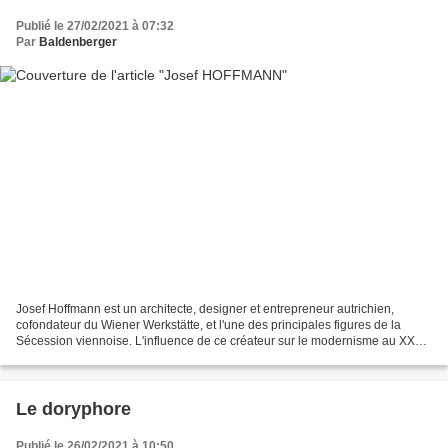
Publié le 27/02/2021 à 07:32
Par
Baldenberger
Josef Hoffmann est un architecte, designer et entrepreneur autrichien,
cofondateur du Wiener Werkstätte, et l'une des principales figures de la
Sécession viennoise. L'influence de ce créateur sur le modernisme au XXe
siècle est considérable. Le Palais...
Le doryphore
Publié le 26/02/2021 à 10:50