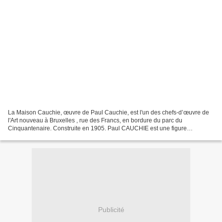
La Maison Cauchie, œuvre de Paul Cauchie, est l'un des chefs-d’œuvre de
l'Art nouveau à Bruxelles , rue des Francs, en bordure du parc du
Cinquantenaire. Construite en 1905. Paul CAUCHIE est une figure
marquante de l’Art nouveau en Belgique. Son style...
Publicité