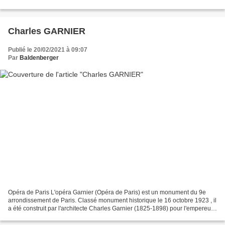
supérieures à Bruxelles, à l’académie...
Charles GARNIER
Publié le 20/02/2021 à 09:07
Par
Baldenberger
Opéra de Paris L'opéra Garnier (Opéra de Paris) est un monument du 9e
arrondissement de Paris. Classé monument historique le 16 octobre 1923 , il
a été construit par l'architecte Charles Garnier (1825-1898) pour l'empereur
Napoléon III à partir de 1861,...