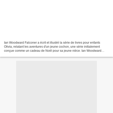
Ian Woodward Falconer a écrit et illustré la série de livres pour enfants
Olivia, relatant les aventures d'un jeune cochon, une série initialement
conçue comme un cadeau de Noël pour sa jeune nièce. Ian Woodward
Falconer est un auteur et illustrateur...