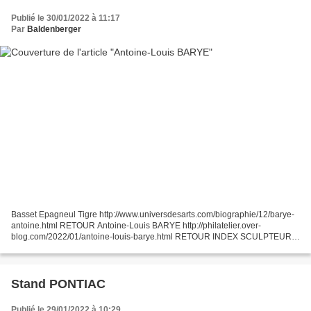
Publié le 30/01/2022 à 11:17
Par
Baldenberger
Basset Epagneul Tigre http://www.universdesarts.com/biographie/12/barye-
antoine.html RETOUR Antoine-Louis BARYE http://philatelier.over-
blog.com/2022/01/antoine-louis-barye.html RETOUR INDEX SCULPTEURS
http://philatelier.over-blog.com/2019/08/index-alphabetique-des-
sculpteurs.html...
Stand PONTIAC
Publié le 29/01/2022 à 10:29