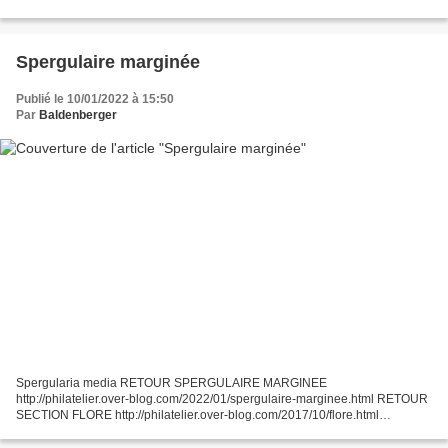
http://philatelier.over-blog.com/2015/09/mon-herbier...
Spergulaire marginée
Publié le 10/01/2022 à 15:50
Par
Baldenberger
Spergularia media RETOUR SPERGULAIRE MARGINEE
http://philatelier.over-blog.com/2022/01/spergulaire-marginee.html RETOUR
SECTION FLORE http://philatelier.over-blog.com/2017/10/flore.html
RETOUR INDEX HERBIER http://philatelier.over-blog.com/2015/09/mo...