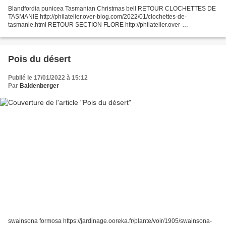
Blandfordia punicea Tasmanian Christmas bell RETOUR CLOCHETTES DE
TASMANIE http://philatelier.over-blog.com/2022/01/clochettes-de-
tasmanie.html RETOUR SECTION FLORE http://philatelier.over-
blog.com/2017/10/flore.html RETOUR INDEX HERBIER http://phila...
Pois du désert
Publié le 17/01/2022 à 15:12
Par
Baldenberger
swainsona formosa https://jardinage.ooreka.fr/plante/voir/1905/swainsona-