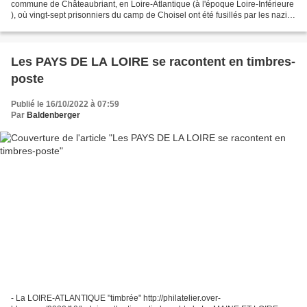
commune de Châteaubriant, en Loire-Atlantique (à l'époque Loire-Inférieure
), où vingt-sept prisonniers du camp de Choisel ont été fusillés par les nazis
le 22 octobre 1941 en représailles...
Les PAYS DE LA LOIRE se racontent en timbres-
poste
Publié le 16/10/2022 à 07:59
Par
Baldenberger
- La LOIRE-ATLANTIQUE "timbrée" http://philatelier.over-