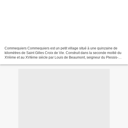
Commequiers Commequiers est un petit village situé à une quinzaine de
kilomètres de Saint Gilles Croix de Vie. Construit dans la seconde moitié du
XVème et au XVIème siècle par Louis de Beaumont, seigneur du Plessis-
Macé en Anjou, le château de Commequiers,...