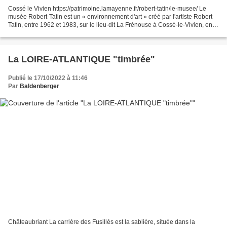
Cossé le Vivien https://patrimoine.lamayenne.fr/robert-tatin/le-musee/ Le
musée Robert-Tatin est un « environnement d'art » créé par l'artiste Robert
Tatin, entre 1962 et 1983, sur le lieu-dit La Frénouse à Cossé-le-Vivien, en
Mayenne. À l'origine du...
La LOIRE-ATLANTIQUE "timbrée"
Publié le 17/10/2022 à 11:46
Par
Baldenberger
Châteaubriant La carrière des Fusillés est la sablière, située dans la