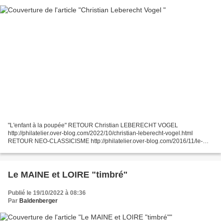
"L'enfant à la poupée" RETOUR Christian LEBERECHT VOGEL
http://philatelier.over-blog.com/2022/10/christian-leberecht-vogel.html
RETOUR NEO-CLASSICISME http://philatelier.over-blog.com/2016/11/le-
neo-classicisme.html RETOUR EPOQUE MODERNE http://philatelier.over-
blog.com/2019/10/epoque-moderne-17e-et-18e-siecle.html...
Le MAINE et LOIRE "timbré"
Publié le 19/10/2022 à 08:36
Par
Baldenberger