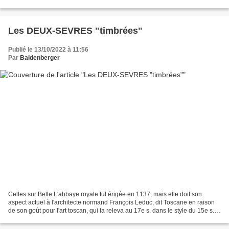
René Descartes, la ville dévoile...
Les DEUX-SEVRES "timbrées"
Publié le 13/10/2022 à 11:56
Par
Baldenberger
Celles sur Belle L'abbaye royale fut érigée en 1137, mais elle doit son
aspect actuel à l'architecte normand François Leduc, dit Toscane en raison
de son goût pour l'art toscan, qui la releva au 17e s. dans le style du 15e s.
L'église Notre-Dame frappe...