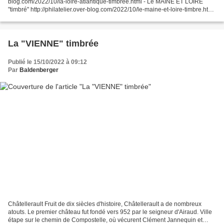
blog.com/2022/10/la-loire-atlantique-timbree.html - Le MAINE ET LOIRE
"timbré" http://philatelier.over-blog.com/2022/10/le-maine-et-loire-timbre.html
- La MAYENNE "timbrée" http://philatelier.over-blog.com/2022/10/la-
mayenne-timbree.html...
La "VIENNE" timbrée
Publié le 15/10/2022 à 09:12
Par
Baldenberger
Châtellerault Fruit de dix siècles d'histoire, Châtellerault a de nombreux
atouts. Le premier château fut fondé vers 952 par le seigneur d'Airaud. Ville
étape sur le chemin de Compostelle, où vécurent Clément Jannequin et