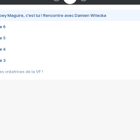
bey Maguire, c'est lui ! Rencontre avec Damien Witecka
e 6
e 5
e 4
e 3
s créatrices de la VF !
e 2
e 1
e Mektoub My Love arrive enfin ! Rencontre avec Shaïn Boumedine et Sal
i : après Toni en famille
elle réalise le bouleversant Dites lui que je l'aime
ais ! Rencontre autour de Vie privée de Rebecca Zlotowski