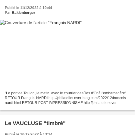
Publié le 11/12/2022 à 10:44
Par
Baldenberger
"Le port de Toulon, le matin, avec le courrier des îles d'Or à l'embarcadère"
RETOUR François NARDI http://philatelier.over-blog.com/2022/12/francois-
nardi.html RETOUR POST-IMPRESSIONNISME http://philatelier.over-
blog.com/2017/11/le-post-impressionnisme.html...
Le VAUCLUSE "timbré"
Publié le 10/12/2022 à 13:14