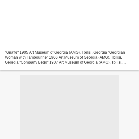
"Giraffe" 1905 Art Museum of Georgia (AMG), Tbilisi, Georgia "Georgian
Woman with Tambourine" 1906 Art Museum of Georgia (AMG), Tbilisi,
Georgia "Company Bego" 1907 Art Museum of Georgia (AMG), Tbilisi,
Georgia https://www.wikiart.org/fr/niko-pirosmani RETOUR...