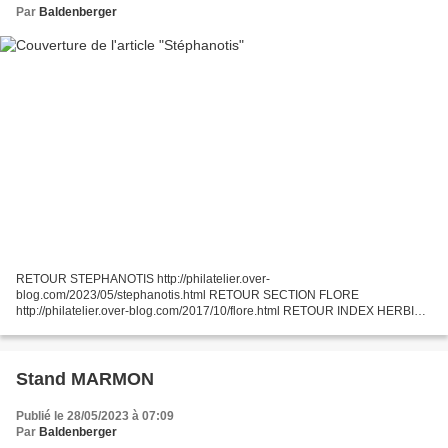
Par
Baldenberger
RETOUR STEPHANOTIS http://philatelier.over-
blog.com/2023/05/stephanotis.html RETOUR SECTION FLORE
http://philatelier.over-blog.com/2017/10/flore.html RETOUR INDEX HERBIER
http://philatelier.over-blog.com/2015/09/mon-herbier-philatelique.html
Stand MARMON
Publié le 28/05/2023 à 07:09
Par
Baldenberger