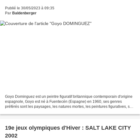
Publié le 30/05/2023 à 09:35
Par
Baldenberger
Goyo Dominguez est un peintre figuratif britannique contemporain d'origine
espagnole, Goyo est né à Fuentecén (Espagne) en 1960, ses genres
préférés sont les paysages, les natures mortes, les peintures figuratives, sa
fascination de l'artiste des seize...
19e jeux olympiques d'Hiver : SALT LAKE CITY
2002