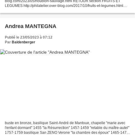
blog.com/2023/05/houblon-sauvage.html RETOUR section FRUITS ET
LEGUMES http://philatelier.over-blog.com/2017/10/fruits-et-legumes.html
RETOUR Le brassage de la bière http://philatelier.over-blog.com/2019/02/le-
brassage-de-la-biere.html...
Andrea MANTEGNA
Publié le 23/05/2023 à 07:12
Par
Baldenberger
buste en bronze, basilique Saint-André de Mantoue, chapelle "marie avec
l'enfant dormant" 1455 "la Résurrection" 1457-1459 "retable du maître-autel"
1757-1759 basilique San ZENO Verone "la chambre des époux" 1465-1474