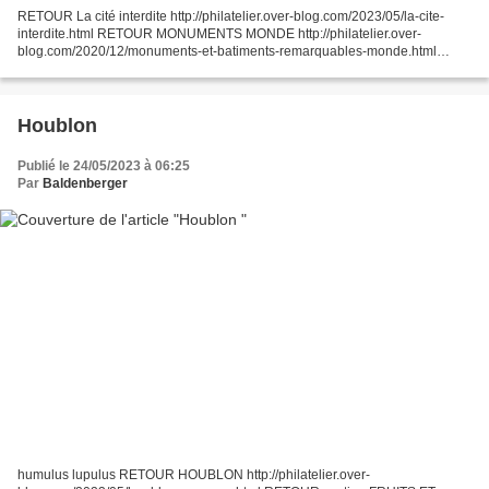
RETOUR La cité interdite http://philatelier.over-blog.com/2023/05/la-cite-
interdite.html RETOUR MONUMENTS MONDE http://philatelier.over-
blog.com/2020/12/monuments-et-batiments-remarquables-monde.html
RETOUR INDEX PATRIMOINE http://philatelier.over-
blog.com/2016/10/patrimoine.html...
Houblon
Publié le 24/05/2023 à 06:25
Par
Baldenberger
humulus lupulus RETOUR HOUBLON http://philatelier.over-