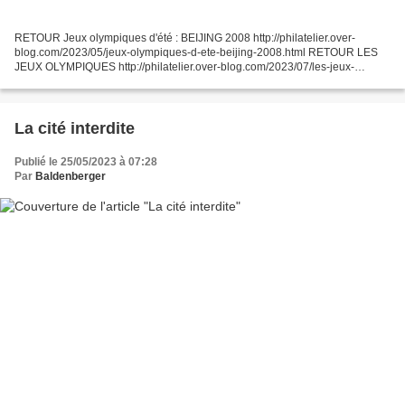
RETOUR Jeux olympiques d'été : BEIJING 2008 http://philatelier.over-
blog.com/2023/05/jeux-olympiques-d-ete-beijing-2008.html RETOUR LES
JEUX OLYMPIQUES http://philatelier.over-blog.com/2023/07/les-jeux-
olympiques.html RETOUR INDEX SPORTS http://philatelier.over-
blog.com/2019/05/sports.html...
La cité interdite
Publié le 25/05/2023 à 07:28
Par
Baldenberger