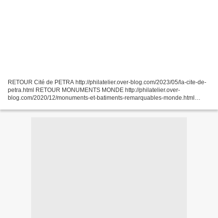
RETOUR Cité de PETRA http://philatelier.over-blog.com/2023/05/la-cite-de-
petra.html RETOUR MONUMENTS MONDE http://philatelier.over-
blog.com/2020/12/monuments-et-batiments-remarquables-monde.html
RETOUR INDEX PATRIMOINE http://philatelier.over-
blog.com/2016/10/patrimoine.html...