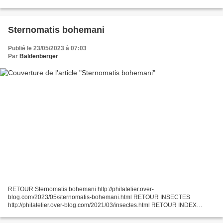
Palais ducal de Mantoue "la Sainte...
Sternomatis bohemani
Publié le 23/05/2023 à 07:03
Par
Baldenberger
RETOUR Sternomatis bohemani http://philatelier.over-
blog.com/2023/05/sternomatis-bohemani.html RETOUR INSECTES
http://philatelier.over-blog.com/2021/03/insectes.html RETOUR INDEX
BESTIAIRE http://philatelier.over-blog.com/2016/10/bestiaire.html