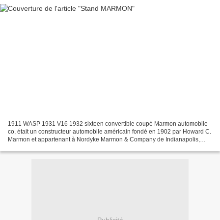
1911 WASP 1931 V16 1932 sixteen convertible coupé Marmon automobile
co, était un constructeur automobile américain fondé en 1902 par Howard C.
Marmon et appartenant à Nordyke Marmon & Company de Indianapolis,
Indiana, aux États-Unis. Il a été fusionné...