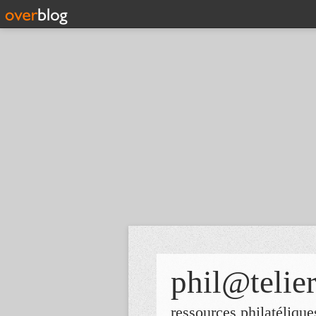
phil@telie
ressources philatélique