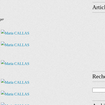
Artic
ger
Rech