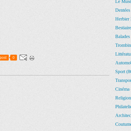
Le Musée
Dentées
Herbier 
Bestiair
Balades 
Trombin
Littératu
post
0
Automob
Sport
(8
Transpor
Cinéma
Religion
Philateli
Architec
Coutume