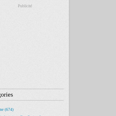
Publicité
ories
ine
(674)