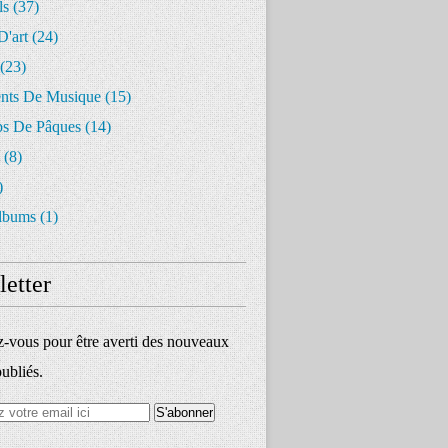
ls
(37)
D'art
(24)
(23)
ents De Musique
(15)
s De Pâques
(14)
(8)
)
lbums
(1)
etter
vous pour être averti des nouveaux
publiés.