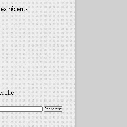
les récents
erche