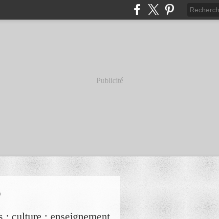
Publicité
r
s ; culture ; enseignement