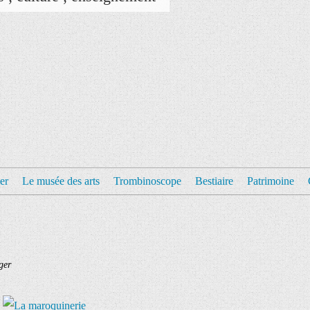
er
Le musée des arts
Trombinoscope
Bestiaire
Patrimoine
ger