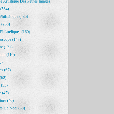
 Artistique Des Petites Images
(564)
Philatélique
(435)
e
(258)
Philatéliques
(160)
oscope
(147)
re
(121)
ile
(110)
6)
ts
(67)
(62)
(53)
e
(47)
ture
(40)
s De Noël
(38)