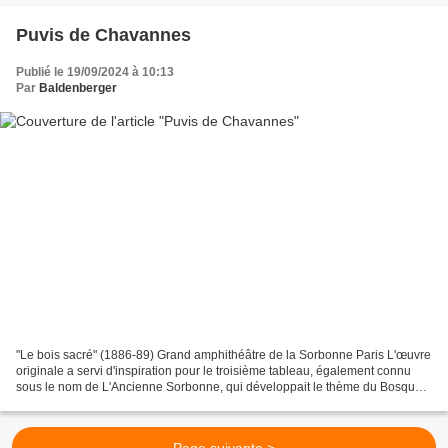
Puvis de Chavannes
Publié le 19/09/2024 à 10:13
Par
Baldenberger
"Le bois sacré" (1886-89) Grand amphithéâtre de la Sorbonne Paris L'œuvre
originale a servi d'inspiration pour le troisième tableau, également connu
sous le nom de L'Ancienne Sorbonne, qui développait le thème du Bosquet
sacré. Il a été commandé en 1886...