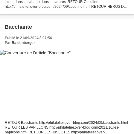
imiter dans la cabane dans les arbres. RETOUR Cocolino
http://philatelier.over-blog.com/2024/09/cocolino.html RETOUR HEROS DE
DESSINS ANIMES http://philatelier.over-blog.com/2017/01/heros-de-
dessins-animes.html...
Bacchante
Publié le 21/09/2024 à 07:56
Par
Baldenberger
RETOUR Bacchante http://philatelier.over-blog.com/2024/09/bacchante.html
RETOUR LES PAPILLONS http://philatelier.over-blog.com/2021/10/les-
papillons.html RETOUR LES INSECTES http://philatelier.over-