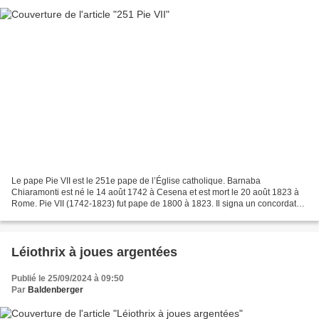
Le pape Pie VII est le 251e pape de l’Église catholique. Barnaba
Chiaramonti est né le 14 août 1742 à Cesena et est mort le 20 août 1823 à
Rome. Pie VII (1742-1823) fut pape de 1800 à 1823. Il signa un concordat
avec la République française en 1801, mais...
Léiothrix à joues argentées
Publié le 25/09/2024 à 09:50
Par
Baldenberger