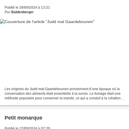
Publié le 28/09/2024 à 13:21
Par
Baldenberger
Les origines du Judd mat Gaardebounen proviennent d’une époque où la
conservation des aliments était essentielle à la survie. Le fumage était une
méthode populaire pour conserver la viande, ce qui a conduit à la création
du Judd – un collier de porc fumé...
Petit monarque
Publié le 27/09/2024 à 07:39