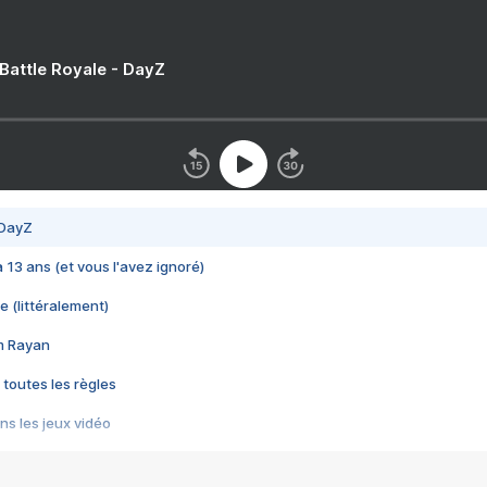
 Battle Royale - DayZ
 DayZ
 a 13 ans (et vous l'avez ignoré)
e (littéralement)
im Rayan
 toutes les règles
s les jeux vidéo
us choquant de Rockstar ? - Le scandale BULLY