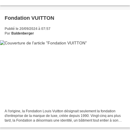
blog.com/2021/03/insectes.html RETOUR INDEX BESTIAIRE...
Fondation VUITTON
Publié le 20/09/2024 à 07:57
Par
Baldenberger
A l'origine, la Fondation Louis Vuitton désignait seulement la fondation
d'entreprise de la marque de luxe, créée depuis 1990. Vingt-cinq ans plus
tard, la Fondation a désormais une identité, un bâtiment tout entier à son
effigie. Le 24 octobre 2014,...