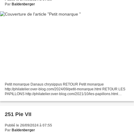
Par
Baldenberger
Petit monarque Danaus chrysippus RETOUR Petit monarque
http://philatelier.over-blog.com/2024/09/petit-monarque.html RETOUR LES
PAPILLONS http://philatelier.over-blog.com/2021/10/les-papillons.html
RETOUR LES INSECTES http://philatelier.over-
blog.com/2021/03/insectes.html...
251 Pie VII
Publié le 26/09/2024 à 07:55
Par
Baldenberger