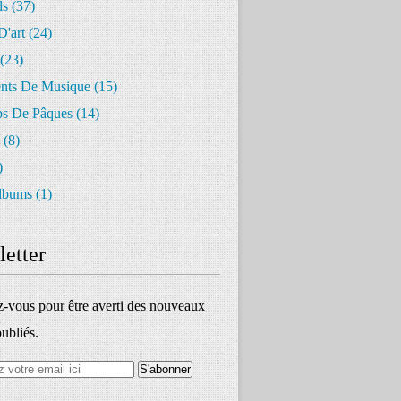
ls
(37)
D'art
(24)
(23)
ents De Musique
(15)
s De Pâques
(14)
(8)
)
lbums
(1)
etter
vous pour être averti des nouveaux
publiés.