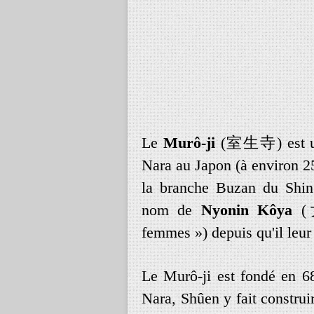
Le
Murô-ji
(
室生寺
) est
Nara au Japon (à environ 
la branche Buzan du Shin
nom de
Nyonin Kôya
(
femmes ») depuis qu'il leur
Le Murô-ji est fondé en 6
Nara, Shûen y fait construi