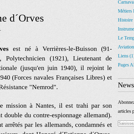
Carnava
Métiers 
ne d´Orves
Histoire
Instrum
r
Le Temp
Aviation
ves
est né à Verrières-le-Buisson (91-
Liens
(1
 Polytechnicien (1921), Lieutenant de
Pages A
onale (jusqu'en juin 1940), il rejoint le
1940 (Forces navales Françaises Libres) et
Newsl
 Résistance "Nemrod".
Abonnez-
e mission à Nantes, il est trahi par son
articles 
nt double du contre-espionnage allemand).
 arrêtés par les allemands, condamnés et