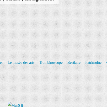
er
Le musée des arts
Trombinoscope
Bestiaire
Patrimoine
r