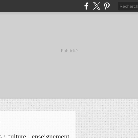
Publicité
r
s ; culture ; enseignement