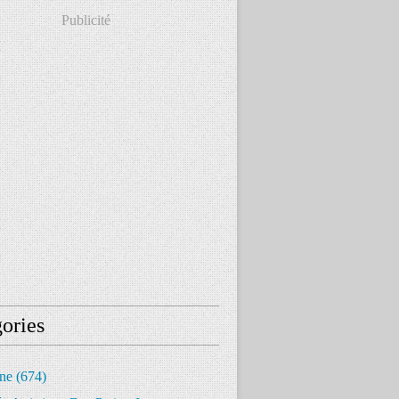
Publicité
ories
ine
(674)