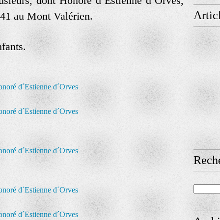
usieurs, dont Honoré d´Estienne d´Orves,
Artic
1941 au Mont Valérien.
nfants.
Rech