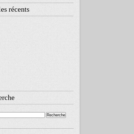
les récents
erche