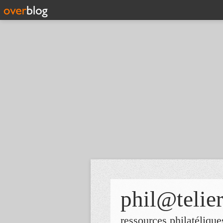
phil@telie
ressources philatélique