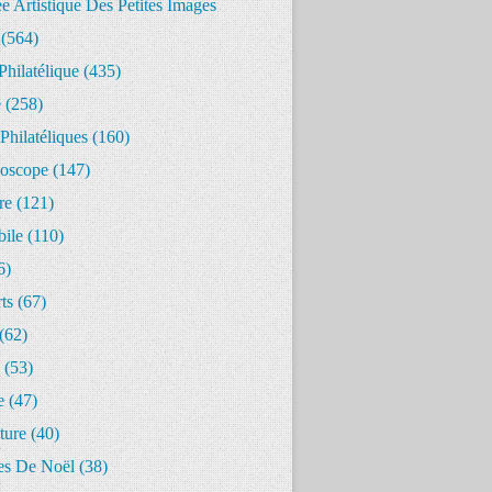
 Artistique Des Petites Images
(564)
Philatélique
(435)
e
(258)
Philatéliques
(160)
oscope
(147)
re
(121)
ile
(110)
6)
ts
(67)
(62)
(53)
e
(47)
ture
(40)
s De Noël
(38)