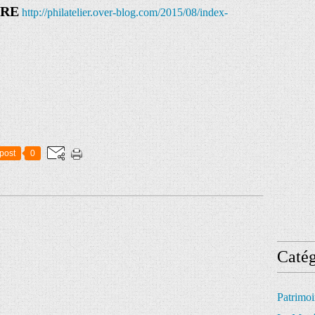
IRE
http://philatelier.over-blog.com/2015/08/index-
post
0
Catég
Patrimo