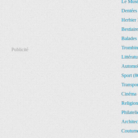
Le Musée
Dentées
Herbier 
Bestiair
Balades 
Trombin
Publicité
Littératu
Automob
Sport
(8
Transpor
Cinéma
Religion
Philateli
Architec
Coutume