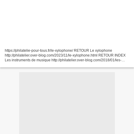
https://philatelie-pour-tous.fr/le-xylophone/ RETOUR Le xylophone
http://philatelier.over-blog.com/2023/11/le-xylophone.html RETOUR INDEX
Les instruments de musique http://philatelier.over-blog.com/2018/01/les-
instruments-de-musique.html RETOUR INDEX...