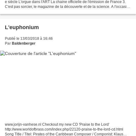
e siècle L'orgue dans l'ART La chaine officielle de l'émission de France 3.
C'est pas sorcier, le magazine de la découverte et de la science. A l'occasion
de la Fête de la musique,...
L'euphonium
Publié le 13/03/2018 à 16:46
Par
Baldenberger
www.jorijn-vanhese.nl Checkout my new CD 'Praise to the Lord'
http://www.worldofbrass.com/index.php/22120-praise-to-the-lord-cd.html
Song Title / Titel: Pirates of the Caribbean Composer / Componist: Klaus