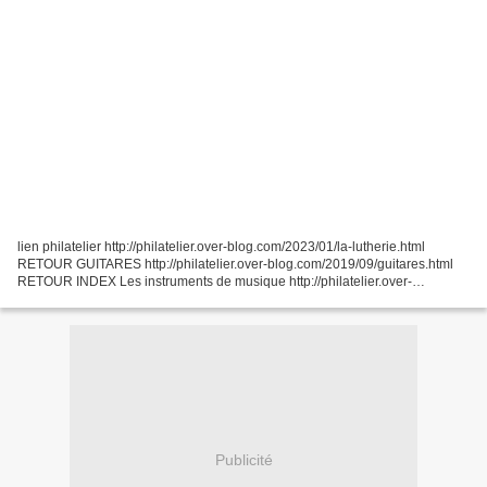
lien philatelier http://philatelier.over-blog.com/2023/01/la-lutherie.html
RETOUR GUITARES http://philatelier.over-blog.com/2019/09/guitares.html
RETOUR INDEX Les instruments de musique http://philatelier.over-
blog.com/2018/01/les-instruments-de-musique.html...
Publicité