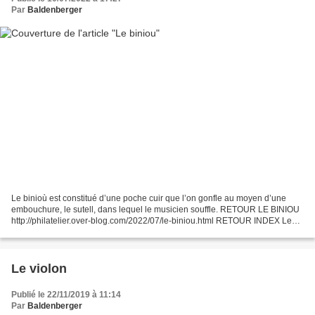
Par
Baldenberger
Le binioù est constitué d’une poche cuir que l’on gonfle au moyen d’une
embouchure, le sutell, dans lequel le musicien souffle. RETOUR LE BINIOU
http://philatelier.over-blog.com/2022/07/le-biniou.html RETOUR INDEX Les
instruments de musique http://philatelier.over-blog.com/2018/01/les-
instruments-de-musique.html...
Le violon
Publié le 22/11/2019 à 11:14
Par
Baldenberger