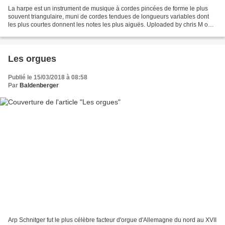
La harpe est un instrument de musique à cordes pincées de forme le plus
souvent triangulaire, muni de cordes tendues de longueurs variables dont
les plus courtes donnent les notes les plus aiguës. Uploaded by chris M on
2009-11-05. RETOUR LA HARPE http://philatelier.over-blog.com/2019/06/la-
harpe.html...
Les orgues
Publié le 15/03/2018 à 08:58
Par
Baldenberger
Arp Schnitger fut le plus célèbre facteur d'orgue d'Allemagne du nord au XVII