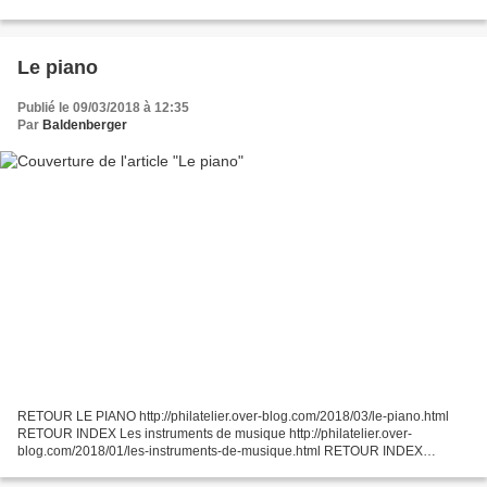
Badelt / Hans Zimmer Orchestrator/ Arrangement:...
Le piano
Publié le 09/03/2018 à 12:35
Par
Baldenberger
RETOUR LE PIANO http://philatelier.over-blog.com/2018/03/le-piano.html
RETOUR INDEX Les instruments de musique http://philatelier.over-
blog.com/2018/01/les-instruments-de-musique.html RETOUR INDEX
SOMMAIRE http://philatelier.over-blog.com/2015/08/ind...