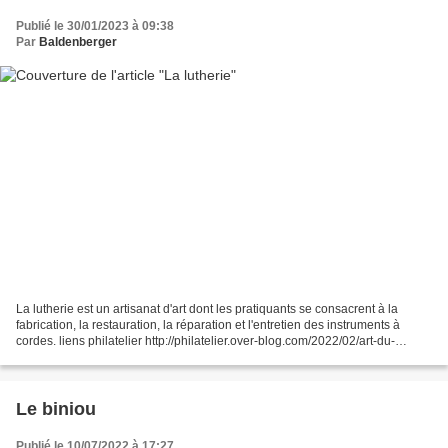
Publié le 30/01/2023 à 09:38
Par
Baldenberger
La lutherie est un artisanat d'art dont les pratiquants se consacrent à la
fabrication, la restauration, la réparation et l'entretien des instruments à
cordes. liens philatelier http://philatelier.over-blog.com/2022/02/art-du-
bois.html http://philatelier.over-blog.com/2019/11/le-violon.html...
Le biniou
Publié le 10/07/2022 à 17:27