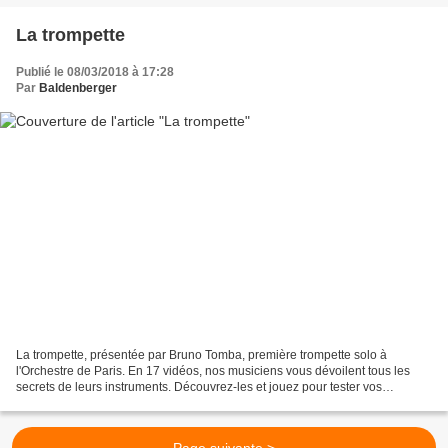
La trompette
Publié le 08/03/2018 à 17:28
Par
Baldenberger
La trompette, présentée par Bruno Tomba, première trompette solo à
l'Orchestre de Paris. En 17 vidéos, nos musiciens vous dévoilent tous les
secrets de leurs instruments. Découvrez-les et jouez pour tester vos
connaissances sur notre mini-site :
http://www.orchestredeparis.com/figuresdenotes superbe...