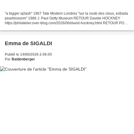
"a bigger splash" 1967 Tate Modern Londres "sur la route des cieux, estrada
pearblossom" 1986 J. Paul Getty Museum RETOUR Davide HOCKNEY
https://philatelier.over-blog.com/2026/06/david-hockney.html RETOUR POP
ART http://philatelier.over-blog.com/2018/01/pop-art.html...
Emma de SIGALDI
Publié le 14/06/2026 à 06:05
Par
Baldenberger