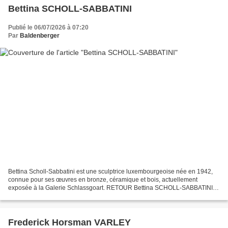
Bettina SCHOLL-SABBATINI
Publié le 06/07/2026 à 07:20
Par
Baldenberger
Bettina Scholl-Sabbatini est une sculptrice luxembourgeoise née en 1942,
connue pour ses œuvres en bronze, céramique et bois, actuellement
exposée à la Galerie Schlassgoart. RETOUR Bettina SCHOLL-SABBATINI
https://philatelier.over-blog.com/2026/07/bettina-scholl-sabbatini.html...
Frederick Horsman VARLEY