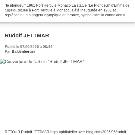
"le plongeur" 1961 Port Hercule Monaco La statue "Le Plongeur" d'Emma de
Sigaldi, située à Port Hercule à Monaco, a été inaugurée en 1961 et
représente un plongeur olympique en bronze, symbolisant la connexion de
Monaco à l'excellence athlétique et à...
Rudolf JETTMAR
Publié le 07/06/2026 à 08:44
Par
Baldenberger
RETOUR Rudolf JETTMAR https://philatelier.over-blog.com/2026/06/rudolf-