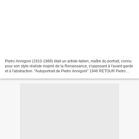
Pietro Annigoni (1910-1988) était un artiste italien, maître du portrait, connu
pour son style réaliste inspiré de la Renaissance, s'opposant à l'avant-garde
et à l'abstraction. "Autoportrait de Pietro Annigoni" 1946 RETOUR Pietro
ANNIGONI https://philatelier.over-blog.com/2026/07/pietro-annigoni.html...