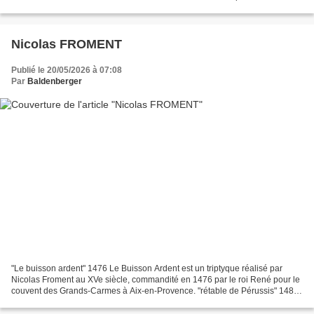
morceau d'éternité, que je donne de...
Nicolas FROMENT
Publié le 20/05/2026 à 07:08
Par
Baldenberger
"Le buisson ardent" 1476 Le Buisson Ardent est un triptyque réalisé par
Nicolas Froment au XVe siècle, commandité en 1476 par le roi René pour le
couvent des Grands-Carmes à Aix-en-Provence. "rétable de Pérussis" 1480
Metropolitan museum (New York) Le...