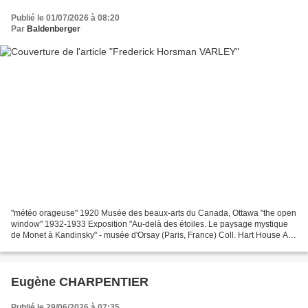
Publié le 01/07/2026 à 08:20
Par
Baldenberger
"météo orageuse" 1920 Musée des beaux-arts du Canada, Ottawa "the open
window" 1932-1933 Exposition "Au-delà des étoiles. Le paysage mystique
de Monet à Kandinsky" - musée d'Orsay (Paris, France) Coll. Hart House Art
Collection, Toronto. RETOUR Frederick...
Eugène CHARPENTIER
Publié le 29/06/2026 à 07:35