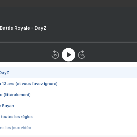
 Battle Royale - DayZ
 DayZ
 a 13 ans (et vous l'avez ignoré)
e (littéralement)
im Rayan
 toutes les règles
s les jeux vidéo