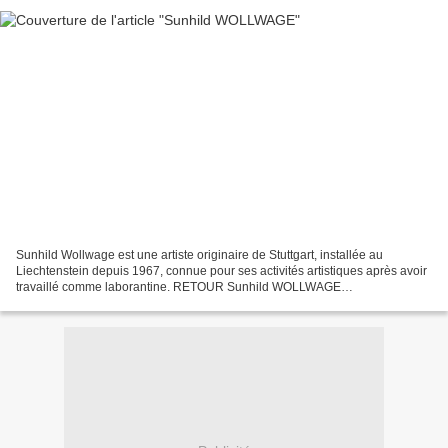
Sunhild Wollwage est une artiste originaire de Stuttgart, installée au
Liechtenstein depuis 1967, connue pour ses activités artistiques après avoir
travaillé comme laborantine. RETOUR Sunhild WOLLWAGE
https://philatelier.over-blog.com/2026/06/sunhild-wollwage.html...