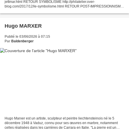
jettmar.html RETOUR SYMBOLISME http://philatelier.over-
blog.com/2017/12/le-symbolisme.html RETOUR POST-IMPRESSIONNISME
http://philatelier.over-blog.com/2017/11/le-post-impressionnisme.html...
Hugo MARXER
Publié le 03/06/2026 à 07:15
Par
Baldenberger
Hugo Marxer est un artiste, sculpteur et peintre liechtensteinois né le 5
décembre 1948 à Vaduz, connu pour ses œuvres en marbre, notamment
celles réalisées dans les carrières de Carrara en Italie. "La pierre est un